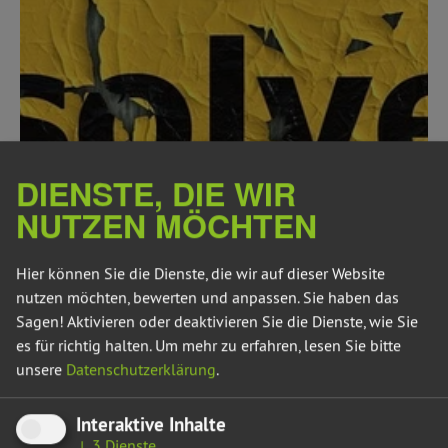
DIENSTE, DIE WIR
NUTZEN MÖCHTEN
25.07.26
INSOLVENZ DER GRUBE TEUTSCHENTHAL
Hier können Sie die Dienste, die wir auf dieser Website
nutzen möchten, bewerten und anpassen. Sie haben das
Private Gewinne dürfen nicht zu öffentlichen Altlasten
Sagen! Aktivieren oder deaktivieren Sie die Dienste, wie Sie
werden
es für richtig halten.
Um mehr zu erfahren, lesen Sie bitte
unsere
Datenschutzerklärung
.
Die aktuelle Berichterstattung über die Insolvenz der Grube
Teutschenthal Sicherungs GmbH bestätigt die seit Monaten
Interaktive Inhalte
bekannte Zuspitzung der Lage. Bereits im April war
↓
3
Dienste