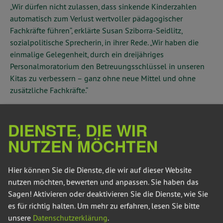
„Wir dürfen nicht zulassen, dass sinkende Kinderzahlen
automatisch zum Verlust wertvoller pädagogischer
Fachkräfte führen“, erklärte Susan Sziborra-Seidlitz,
sozialpolitische Sprecherin, in ihrer Rede. „Wir haben die
einmalige Gelegenheit, durch ein dreijähriges
Personalmoratorium den Betreuungsschlüssel in unseren
Kitas zu verbessern – ganz ohne neue Mittel und ohne
zusätzliche Fachkräfte.“
Konkret sieht der Gesetzentwurf vor, die Zahl der betreuten
DIENSTE, DIE WIR
Kinder, die für die Landesbeteiligung an den Kita-Kosten
maßgeblich ist, auf dem Stand vom 1. März 2024 für drei
NUTZEN MÖCHTEN
Jahre festzuschreiben. Damit bliebe die Landesförderung
stabil – trotz zurückgehender Kinderzahlen.
Hier können Sie die Dienste, die wir auf dieser Website
nutzen möchten, bewerten und anpassen. Sie haben das
Sziborra-Seidlitz betont: „Bessere Betreuung gelingt nur mit
Sagen! Aktivieren oder deaktivieren Sie die Dienste, wie Sie
mehr Personal – und zwar dort, wo Kinder heute und
es für richtig halten.
Um mehr zu erfahren, lesen Sie bitte
morgen sind. Die Kommunen erhalten so den Spielraum,
unsere
Datenschutzerklärung
.
über die gesetzlichen Mindeststandards hinauszugehen.