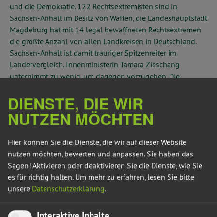
und die Demokratie. 122 Rechtsextremisten sind in
Sachsen-Anhalt im Besitz von Waffen, die Landeshauptstadt
Magdeburg hat mit 14 legal bewaffneten Rechtsextremen
die größte Anzahl von allen Landkreisen in Deutschland.
Sachsen-Anhalt ist damit trauriger Spitzenreiter im
Ländervergleich. Innenministerin Tamara Zieschang
unternimmt zu wenig, um dagegen vorzugehen. Die
Waffenbehörden in den Landkreisen müssen
DIENSTE, DIE WIR
handlungsfähiger werden“, fordert Sebastian Striegel,
innenpolitischer Sprecher der grünen Landtagsfraktion.
NUTZEN MÖCHTEN
„Die unteren Waffenbehörden in den Landkreisen müssen
Hier können Sie die Dienste, die wir auf dieser Website
ihren Fokus stärker auf Kontrollen legen. Das
nutzen möchten, bewerten und anpassen. Sie haben das
Innenministerium muss klare Handlungsanweisungen an
Sagen! Aktivieren oder deaktivieren Sie die Dienste, wie Sie
die unteren Waffenbehörden geben. Dazu braucht es eine
es für richtig halten.
Um mehr zu erfahren, lesen Sie bitte
bessere Ausstattung und Schulungen für die
unsere
Datenschutzerklärung
.
Mitarbeiter*innen. Es muss auch untersucht werden, ob
gegebenenfalls strukturelle Veränderungen nötig sind“, so
Striegel.
Interaktive Inhalte