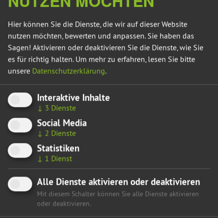
NUTZEN MÖCHTEN
will. Das ist die bei uns breite Akzeptanz für ein solches
Vorhaben“, sagt Olaf Meister, wirtschaftspolitischer Sprecher
Hier können Sie die Dienste, die wir auf dieser Website
der grünen Landtagsfraktion.
nutzen möchten, bewerten und anpassen. Sie haben das
Sagen! Aktivieren oder deaktivieren Sie die Dienste, wie Sie
Meister spricht sich für einen Unterausschuss des
es für richtig halten.
Um mehr zu erfahren, lesen Sie bitte
Wirtschaftsausschusses aus, um mehr Transparenz zu
unsere
Datenschutzerklärung
.
schaffen. „Bei der Ansiedlung geht es um
Ressourcenverbrauch von Wasser und Energie. Darüber
Interaktive Inhalte
sollte offen und ohne Geheimniskrämerei kommuniziert
↓
3
Dienste
werden.“
Social Media
↓
2
Dienste
Hier gelangen Sie zurück zur Übersicht
Statistiken
↓
1
Dienst
Alle Dienste aktivieren oder deaktivieren
Mit diesem Schalter können Sie alle Dienste aktivieren
oder deaktivieren.