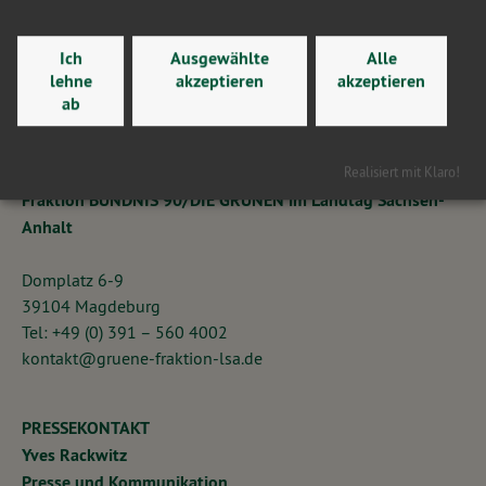
Ich
Ausgewählte
Alle
lehne
akzeptieren
akzeptieren
ab
KONTAKT
Realisiert mit Klaro!
Fraktion BÜNDNIS 90/DIE GRÜNEN im Landtag Sachsen-
Anhalt
Domplatz 6-9
39104 Magdeburg
Tel: +49 (0) 391 – 560 4002
kontakt@gruene-fraktion-lsa.de
PRESSEKONTAKT
Yves Rackwitz
Presse und Kommunikation