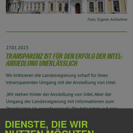
Foto: Eigene Aufnahme
27.01.2023
TRANSPARENZ IST FÜR DEN ERFOLG DER INTEL-
ANSIEDLUNG UNERLÄSSLICH
Wir kritisieren die Landesregierung scharf für ihren
intransparenten Umgang mit der Ansiedlung von Intel.
„Wir stehen hinter der Ansiedlung von Intel. Aber der
Umgang der Landesregierung mit Informationen zum
Projekt Intel ist unprofessionell. Die Antworten auf eine
kleine Anfrage von mir zum Wasserverbrauch sind
DIENSTE, DIE WIR
erschütternd und frech. Wer die Kommunikation verweigert,
gefährdet einen zentralen Grund, wieso Intel hier bauen