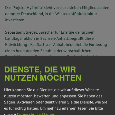
Das Projekt „Hy2Infra“ sieht vor, dass sieben Mitgliedstaaten,
darunter Deutschland, in die Wasserstoffinfrastruktur
investieren.
Sebastian Striegel, Sprecher für Energie der grünen
Landtagsfraktion in Sachsen-Anhalt, begrüßt diese
Entwicklung: „Für Sachsen-Anhalt bedeutet die Förderung
einen bedeutenden Schub in der wirtschaftlichen
Entwicklung der Region. Wasserstofftechnologien können
so ein weiteres Standbein für eine versorgungssichere und
DIENSTE, DIE WIR
klimafreundliche Energiewirtschaft werden. Diese Projekte
NUTZEN MÖCHTEN
sind ein wichtiger Katalysator für unseren Strukturwandel,
nicht nur die lokale Wirtschaft wird gestärkt, sondern auch
zahlreiche Arbeitsplätze geschaffen und erhalten. Der
Hier können Sie die Dienste, die wir auf dieser Website
nächste Schritt ist es nun, unsere Kohlereviere weiter zu
nutzen möchten, bewerten und anpassen. Sie haben das
integrieren und H2-ready Gaskraftwerke auf den Weg zu
Sagen! Aktivieren oder deaktivieren Sie die Dienste, wie Sie
bringen.“
es für richtig halten.
Um mehr zu erfahren, lesen Sie bitte
unsere
Datenschutzerklärung
.