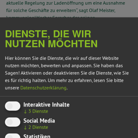
aktuelle Regelung zur Ladenöffnung um eine Ausnahme
für solche Geschäfte zu erweitern“, sagt Olaf Meister,
kommunalpolitischer Sprecher der grünen
Landtagsfraktion.
DIENSTE, DIE WIR
„Den Sonntag als Feiertag halten wir für unbedingt
NUTZEN MÖCHTEN
schützenswert. Wir wollen aber die zum Beispiel bereits für
Tankstellen geltenden Ausnahmen auch auf Dorfläden
Hier können Sie die Dienste, die wir auf dieser Website
ausweiten, die vollautomatisiert ohne Personal betrieben
nutzen möchten, bewerten und anpassen. Sie haben das
werden können und somit die Grundversorgung in den
Sagen! Aktivieren oder deaktivieren Sie die Dienste, wie Sie
ländlichen Räumen sichern. Das ist insbesondere für ältere
es für richtig halten.
Um mehr zu erfahren, lesen Sie bitte
Menschen von Bedeutung. Die bisherigen Erfahrungen aus
unsere
Datenschutzerklärung
.
anderen Bundesländern zeigen: Für die Wirtschaftlichkeit
solcher Läden ist die Sonntagsöffnung mit entscheidend.
Interaktive Inhalte
Es ist nicht im Interesse des Landes, dass Dorfläden
↓
3
Dienste
schließen müssen oder sich erst gar nicht ansiedeln. Das
Gesetz muss in diesem Punkt geändert werden.“
Social Media
↓
2
Dienste
Der Antrag
findet ihr hier.
Er wurde in den Ausschuss für
Statistiken