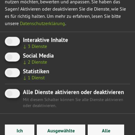
nutzen möchten, bewerten und anpassen. Sie haben das
Klimaschutz- und Energieminister Armin Willingmann muss
Sagen! Aktivieren oder deaktivieren Sie die Dienste, wie Sie
sich durchsetzen und seinen Ankündigungen Taten folgen
es für richtig halten.
Um mehr zu erfahren, lesen Sie bitte
lassen. Wir fordern, dass das Förderprogramm 2023 auf 10
unsere
Datenschutzerklärung
.
Millionen Euro erhöht wird.“
Interaktive Inhalte
↓
3
Dienste
Hier gelangen Sie zurück zur Übersicht
Social Media
↓
2
Dienste
Statistiken
↓
1
Dienst
Alle Dienste aktivieren oder deaktivieren
Mit diesem Schalter können Sie alle Dienste aktivieren
oder deaktivieren.
Ich
Ausgewählte
Alle