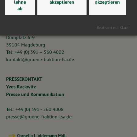
lehne
akzeptieren
akzeptieren
KONTAKT
ab
Fraktion BÜNDNIS 90/DIE GRÜNEN im Landtag Sachsen-
Anhalt
Realisiert mit Klaro!
Domplatz 6-9
39104 Magdeburg
Tel: +49 (0) 391 – 560 4002
kontakt@gruene-fraktion-lsa.de
PRESSEKONTAKT
Yves Rackwitz
Presse und Kommunikation
Tel.: +49 (0) 391 - 560 4008
presse@gruene-fraktion-lsa.de
Cornelia Lüddemann MdL