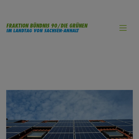
FRAKTION BÜNDNIS 90/DIE GRÜNEN
IM LANDTAG VON SACHSEN-ANHALT