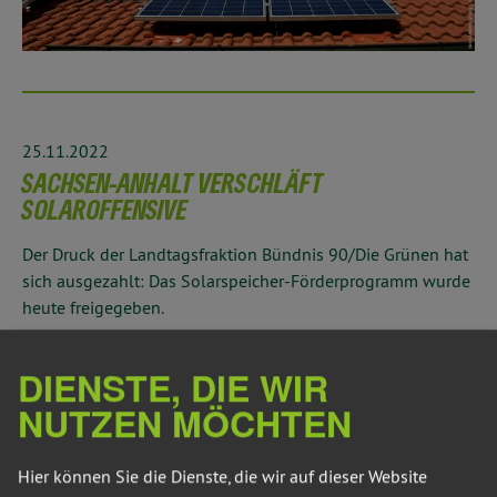
25.11.2022
SACHSEN-ANHALT VERSCHLÄFT
SOLAROFFENSIVE
Der Druck der Landtagsfraktion Bündnis 90/Die Grünen hat
sich ausgezahlt: Das Solarspeicher-Förderprogramm wurde
heute freigegeben.
Dazu sagt, Wolfgang Aldag, energiepolitischer Sprecher der
DIENSTE, DIE WIR
grünen Landtagsfraktion: „Acht Monate nach Beschluss des
Haushalts 2022 hat Finanzminister Michael Richter endlich
NUTZEN MÖCHTEN
seine Blockade aufgegeben. Das ist viel zu spät. Sachsen-
Anhalt verschläft die Solaroffensive, die für
Hier können Sie die Dienste, die wir auf dieser Website
Versorgungssicherheit und Preisstabilität sorgen würde.