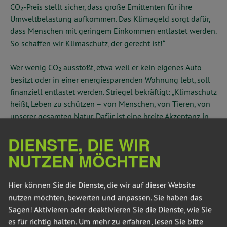
CO₂-Preis stellt sicher, dass große Emittenten für ihre
Umweltbelastung aufkommen. Das Klimageld sorgt dafür,
dass Menschen mit geringem Einkommen entlastet werden.
So schaffen wir Klimaschutz, der gerecht ist!“
Wer wenig CO₂ ausstößt, etwa weil er kein eigenes Auto
besitzt oder in einer energiesparenden Wohnung lebt, soll
finanziell entlastet werden. Striegel bekräftigt: „Klimaschutz
heißt, Leben zu schützen – von Menschen, von Tieren, von
unserer gesamten Natur. Dafür ist eine breite Akzeptanz in
der Bevölkerung unerlässlich. Doch während die Mitte der
DIENSTE, DIE WIR
Gesellschaft die Kosten trägt, profitieren weiterhin die
größten Klimasünder. Das muss sich ändern!“
NUTZEN MÖCHTEN
Eine aktuelle Studie des Deutschen Instituts für
Hier können Sie die Dienste, die wir auf dieser Website
Wirtschaftsforschung (DIW) bestätigt, dass jede*r zweite
nutzen möchten, bewerten und anpassen. Sie haben das
Befragte eine CO₂-Bepreisung unterstützt, wenn 80 % der
Sagen! Aktivieren oder deaktivieren Sie die Dienste, wie Sie
Einnahmen als Klimageld zurückfließen. Das zeigt: Die
es für richtig halten.
Um mehr zu erfahren, lesen Sie bitte
Menschen sind bereit für Klimaschutz – wenn er gerecht