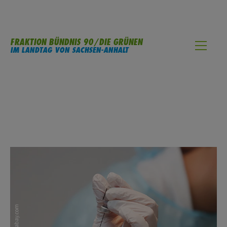
FRAKTION BÜNDNIS 90/DIE GRÜNEN
IM LANDTAG VON SACHSEN-ANHALT