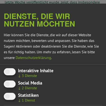
letzte Woche veröffentlicht wurde, zeigt, dass insbesondere
Menschen mit Migrationshintergrund seltener geimpft sind.
DIENSTE, DIE WIR
Grund sind insbesondere die Sprachbarrieren. Gleichzeitig
ist die Impfbereitschaft bei den noch Ungeimpften in dieser
NUTZEN MÖCHTEN
Gruppe verhältnismäßig hoch. Um genau hier Impfhürden
abzubauen, haben wir bereits im November einen Antrag
Hier können Sie die Dienste, die wir auf dieser Website
vorgelegt, der eine zielgruppenspezifische Impfkampagne
nutzen möchten, bewerten und anpassen. Sie haben das
fordert. Es ist unerlässlich, bestimmte
Sagen! Aktivieren oder deaktivieren Sie die Dienste, wie Sie
Bevölkerungsgruppen gezielt anzusprechen, und zwar in
es für richtig halten.
Um mehr zu erfahren, lesen Sie bitte
ihren Muttersprachen, in einfacher Sprache und dort, wo sie
unsere
Datenschutzerklärung
.
sind. Außerdem müssen ihre Kommunikationskanäle
bespielt werden, wie Online-Plattformen und Treffpunkte
Interaktive Inhalte
der Community. Ich setze darauf, dass die
↓
3
Dienste
Regierungsfraktionen sich jetzt unsere Forderung zu eigen
machen und die Landesregierung auffordern werden, ihre
Social Media
Impfkampagne nachzuschärfen“, sagt Susan Sziborra-
↓
2
Dienste
Seidlitz, gesundheitspolitische Sprecherin der grünen
Statistiken
Landtagsfraktion.
↓
1
Dienst