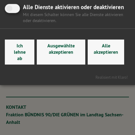
Alle Dienste aktivieren oder deaktivieren
Hier gelangen Sie zurück zur Übersicht
Mit diesem Schalter können Sie alle Dienste aktivieren
oder deaktivieren.
Ich
Ausgewählte
Alle
lehne
akzeptieren
akzeptieren
ab
Realisiert mit Klaro!
KONTAKT
Fraktion BÜNDNIS 90/DIE GRÜNEN im Landtag Sachsen-
Anhalt