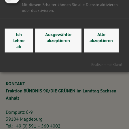
Mit diesem Schalter können Sie alle Dienste aktivieren
oder deaktivieren.
Ich
Ausgewählte
Alle
lehne
akzeptieren
akzeptieren
ab
Realisiert mit Klaro!
KONTAKT
Fraktion BÜNDNIS 90/DIE GRÜNEN im Landtag Sachsen-
Anhalt
Domplatz 6-9
39104 Magdeburg
Tel: +49 (0) 391 – 560 4002