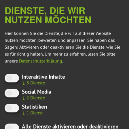
die seit Jahren für eine Lösung zur Beseitigung der Gifte
DIENSTE, DIE WIR
kämpft. „Es ist eine sehr gute Nachricht, dass es endlich
weiter gehen kann. Jetzt muss die Auskofferung detailliert
NUTZEN MÖCHTEN
beplant werden. Dieser Plan ist die notwendige
Voraussetzung dafür, dass die Beseitigung der Gifte auch
Hier können Sie die Dienste, die wir auf dieser Website
tatsächlich erfolgt. Darauf warten die Menschen vor Ort seit
nutzen möchten, bewerten und anpassen. Sie haben das
Jahren“, sagt Frederking.
Sagen! Aktivieren oder deaktivieren Sie die Dienste, wie Sie
"Es ist bewiesen, dass die Giftgrube undicht und das
es für richtig halten.
Um mehr zu erfahren, lesen Sie bitte
Inventar gefährlich für Mensch, Umwelt, Tiere und Wasser
unsere
Datenschutzerklärung
.
ist. Die Menschen vor Ort können nur wieder ohne Angst
und Sorgen um ihre Gesundheit leben, wenn die Grube
Interaktive Inhalte
vollständig ausgekoffert wird und alle Giftstoffe der Grube
↓
3
Dienste
in geeigneten Deponien an anderen Standorten gebracht
Social Media
werden. Dies bedarf einer genauen Planung und ich
↓
2
Dienste
begrüße, dass diese endlich starten kann.“
Statistiken
↓
1
Dienst
Hier gelangen Sie zurück zur Übersicht
Alle Dienste aktivieren oder deaktivieren