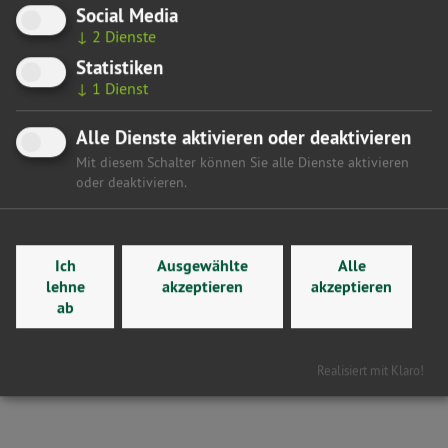
besser lenken zu können und den öffentlichen Raum mehr
Social Media
gestalten zu können. Alle versicherten, die Parkgebühren
↓
2
Dienste
abgewogen anzupassen und ich habe volles Vertrauen in
Statistiken
die kommunalen Parlamente, dass sie alle Interessen
↓
1
Dienst
berücksichtigen werden. Deshalb müssen sich die
regierungstragenden Fraktionen die Frage stellen, ob sie
Alle Dienste aktivieren oder deaktivieren
den Kommunen vertrauen oder nicht. Wenn ja, dann steht
Mit diesem Schalter können Sie alle Dienste aktivieren
einer Streichung dieser uralten Deckelung als
oder deaktivieren.
Landesvorgabe nichts im Wege.“
Hier gelangen Sie zurück zur Übersicht
Ich
Ausgewählte
Alle
lehne
akzeptieren
akzeptieren
ab
Realisiert mit Klaro!