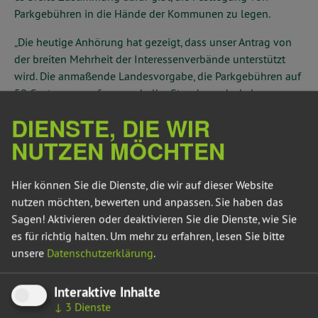
Parkgebühren in die Hände der Kommunen zu legen.
„Die heutige Anhörung hat gezeigt, dass unser Antrag von
der breiten Mehrheit der Interessenverbände unterstützt
wird. Die anmaßende Landesvorgabe, die Parkgebühren auf
50 Cent pro angefangene halbe Stunde zu deckeln, muss
gestrichen werden. Leider haben sich die
DIENSTE, DIE WIR
regierungstragenden Fraktionen heute nicht dazu
NUTZEN MÖCHTEN
positioniert. Das Thema wird erst am 22. April wieder auf
der Tagesordnung stehen. Wir erwarten, dass spätestens in
diesem Ausschuss eine Beschlussempfehlung
Hier können Sie die Dienste, die wir auf dieser Website
verabschiedet wird, damit noch im ersten Halbjahr 2022 die
nutzen möchten, bewerten und anpassen. Sie haben das
Deckelung abgeschafft wird“, fordert Cornelia Lüddemann,
Sagen! Aktivieren oder deaktivieren Sie die Dienste, wie Sie
Sprecherin für Mobilität der grünen Landtagsfraktion.
es für richtig halten.
Um mehr zu erfahren, lesen Sie bitte
unsere
Datenschutzerklärung
.
„In der Diskussion wurde deutlich, dass die Städte und
Interaktive Inhalte
Gemeinden damit ein klares Ziel haben: die Verkehrsströme
↓
3
Dienste